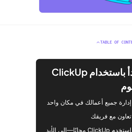
TABLE OF CONT
ابدأ باستخدام ClickUp
وم
إدارة جميع أعمالك في مكان واحد
تعاون مع فريقك
استخدم ClickUp مجانًا—إلى الأبد