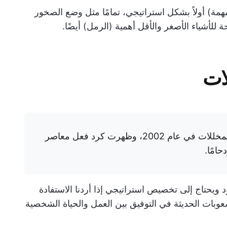
همة) أولاً بشكل استراتيجي، تمامًا مثل وضع الصخور
 للأشياء الأصغر والأقل أهمية (الرمل) أيضًا.
لات
طور جيريمي رايت نظرية الحياة في جرة المخللات في عام 2002، وظهرت كرد فعل معاصر
امًا.
ويحتاج إلى تخصيص استراتيجي إذا أردنا الاستفادة
عوبات الحديثة في التوفيق بين العمل والحياة الشخصية