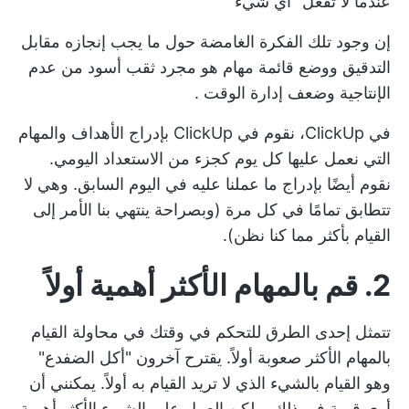
عندما لا تفعل "أي شيء"
إن وجود تلك الفكرة الغامضة حول ما يجب إنجازه مقابل
التدقيق ووضع قائمة مهام هو مجرد ثقب أسود من عدم
الإنتاجية وضعف
إدارة الوقت
.
في ClickUp، نقوم في ClickUp بإدراج
الأهداف
والمهام
التي نعمل عليها كل يوم كجزء من الاستعداد اليومي.
نقوم أيضًا بإدراج ما عملنا عليه في اليوم السابق. وهي لا
تتطابق تمامًا في كل مرة (وبصراحة ينتهي بنا الأمر إلى
القيام بأكثر مما كنا نظن).
2. قم بالمهام الأكثر أهمية أولاً
تتمثل إحدى الطرق للتحكم في وقتك في محاولة القيام
بالمهام الأكثر صعوبة أولاً. يقترح آخرون "أكل الضفدع"
وهو القيام بالشيء الذي لا تريد القيام به أولاً. يمكنني أن
أرى قيمة في ذلك، ولكن العمل على الشيء الأكثر أهمية