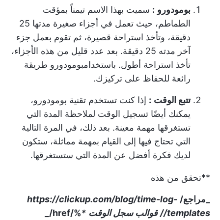
بومودورو
:
سميت بهذا الاسم تيمناً بمؤقت
الطماطم، حيث تعمل في أجزاء صغيرة مدتها 25
دقيقة، وتأخذ استراحة قصيرة، ثم تقوم بعمل جزء
آخر مدته 25 دقيقة. بعد عدد قليل من هذه الأجزاء،
تأخذ استراحة أطول. باستخدام
بومودورو
طريقة
رائعة للحفاظ على تركيزك.
تتبع الوقت
:
إذا كنت تستخدم تقنية بومودورو،
يمكنك أيضًا تسجيل الوقت لملاحظة المدة التي
تستغرقها مهمة معينة. بعد ذلك، في المرة التالية
التي تحتاج فيها إلى القيام بمهمة مماثلة، ستكون
لديك فكرة أفضل عن المدة التي ستستغرقها.
**تحقق من هذه
_مراجع/
https://clickup.com/blog/time-log-
templates//
قوالب سجل الوقت
*
%/href/_