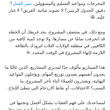
المخرجات ومواعيد التسليم والمسؤولين.
سير العمل
؟
دقيق. الجدول الزمني؟ لا تشوبه شائبة. الفريق؟ لا غبار
عليه. 🤩
ومع ذلك، في منتصف المشروع، يجد فريقك أن الخطة
قد انحرفت تمامًا عن مسارها. ولا توجد كمية كافية من
الكافيين في منطقة الولايات الثلاث لتزودك بالطاقة
اللازمة لإنهاء المشروع في الوقت المحدد. ☕
هذا السيناريو مألوف جدًا لمديري المشاريع، الذين غالبًا ما
يجدون أنفسهم يعيدون توزيع المهام، ويؤجلون المواعيد
النهائية، ويعتذرون للعملاء أثناء تأخر المشروع. ما
السبب؟ الاختناقات، أو نقاط الازدحام التي تبطئ الإنتاج.
لمساعدتك على فهم العقبات بشكل أفضل وتجنبها في
المشاريع المستقبلية، نستكشف ماهيتها وكيفية تحديدها،