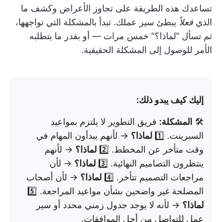
تساعدك هذه الطريقة على تجاوز الأعراض وكشف ما
الذي
فعلاً
يبطئ سير عملك. تبدأ بالمشكلة التي تواجهها،
ثم تسأل "لماذا؟" خمس مرات — أو بقدر ما يتطلبه
الأمر للوصول إلى المشكلة الحقيقية.
إليك كيف يبدو ذلك:
🛠️
المشكلة:
فريق التطوير لا يلتزم بمواعيد
السبرينت. 1️⃣
لماذا؟
→ لأنهم يبدأون المهام في
وقت متأخر عن المخطط. 2️⃣
لماذا؟
→ لأنهم
ينتظرون التصاميم النهائية. 3️⃣
لماذا؟
→ لأن
مراجعات التصميم تتأخر. 4️⃣
لماذا؟
→ لأن أصحاب
المصلحة غير واضحين بشأن مواعيد المراجعة. 5️⃣
لماذا؟
→ لأنه لا يوجد جدول زمني محدد أو سير
عمل للتواصل من أجل الموافقات.