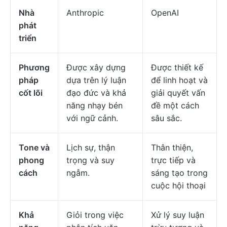
Nhà
Anthropic
OpenAI
phát
triển
Phương
Được xây dựng
Được thiết kế
pháp
dựa trên lý luận
để linh hoạt và
cốt lõi
đạo đức và khả
giải quyết vấn
năng nhạy bén
đề một cách
với ngữ cảnh.
sâu sắc.
Tone và
Lịch sự, thận
Thân thiện,
phong
trọng và suy
trực tiếp và
cách
ngẫm.
sáng tạo trong
cuộc hội thoại
Khả
Giỏi trong việc
Xử lý suy luận