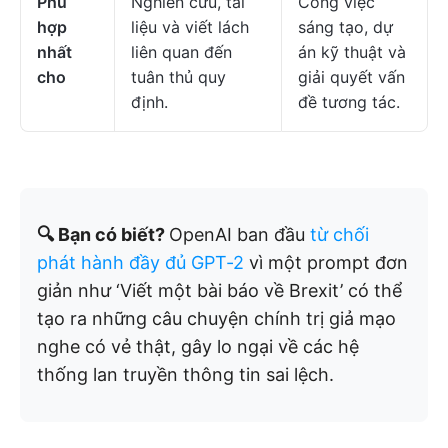
Phù
Nghiên cứu, tài
Công việc
hợp
liệu và viết lách
sáng tạo, dự
nhất
liên quan đến
án kỹ thuật và
cho
tuân thủ quy
giải quyết vấn
định.
đề tương tác.
🔍 Bạn có biết?
OpenAI ban đầu
từ chối
phát hành đầy đủ GPT-2
vì một prompt đơn
giản như ‘Viết một bài báo về Brexit’ có thể
tạo ra những câu chuyện chính trị giả mạo
nghe có vẻ thật, gây lo ngại về các hệ
thống lan truyền thông tin sai lệch.