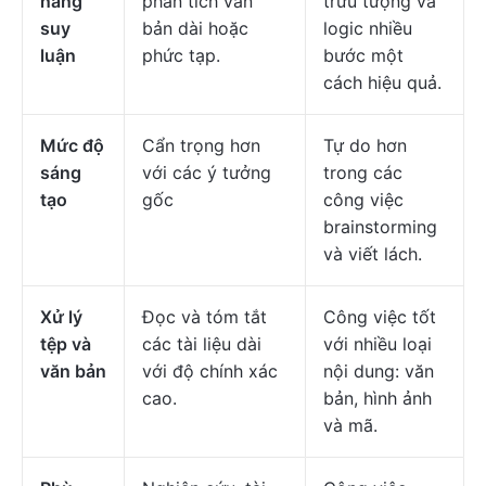
năng
phân tích văn
trừu tượng và
suy
bản dài hoặc
logic nhiều
luận
phức tạp.
bước một
cách hiệu quả.
Mức độ
Cẩn trọng hơn
Tự do hơn
sáng
với các ý tưởng
trong các
tạo
gốc
công việc
brainstorming
và viết lách.
Xử lý
Đọc và tóm tắt
Công việc tốt
tệp và
các tài liệu dài
với nhiều loại
văn bản
với độ chính xác
nội dung: văn
cao.
bản, hình ảnh
và mã.