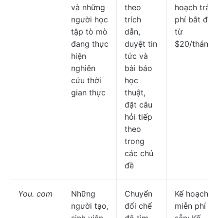
và những
theo
hoạch trả
người học
trích
phí bắt đầu
tập tò mò
dẫn,
từ
đang thực
duyệt tin
$20/tháng
hiện
tức và
nghiên
bài báo
cứu thời
học
gian thực
thuật,
đặt câu
hỏi tiếp
theo
trong
các chủ
đề
You. com
Những
Chuyển
Kế hoạch
người tạo,
đổi chế
miễn phí có