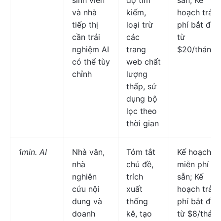
sinh viên
độ tìm
sẵn; Kế
và nhà
kiếm,
hoạch trả
tiếp thị
loại trừ
phí bắt đầu
cần trải
các
từ
nghiệm AI
trang
$20/tháng
có thể tùy
web chất
chỉnh
lượng
thấp, sử
dụng bộ
lọc theo
thời gian
1min. AI
Nhà văn,
Tóm tắt
Kế hoạch
nhà
chủ đề,
miễn phí có
nghiên
trích
sẵn; Kế
cứu nội
xuất
hoạch trả
dung và
thống
phí bắt đầu
doanh
kê, tạo
từ $8/thán