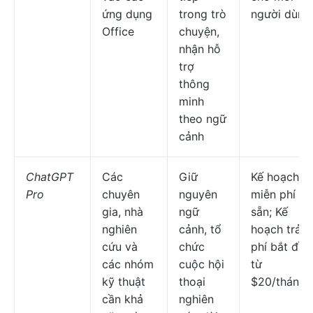
ứng dụng
trong trò
người dùng
Office
chuyện,
nhận hỗ
trợ
thông
minh
theo ngữ
cảnh
ChatGPT
Các
Giữ
Kế hoạch
Pro
chuyên
nguyên
miễn phí có
gia, nhà
ngữ
sẵn; Kế
nghiên
cảnh, tổ
hoạch trả
cứu và
chức
phí bắt đầu
các nhóm
cuộc hội
từ
kỹ thuật
thoại
$20/tháng
cần khả
nghiên