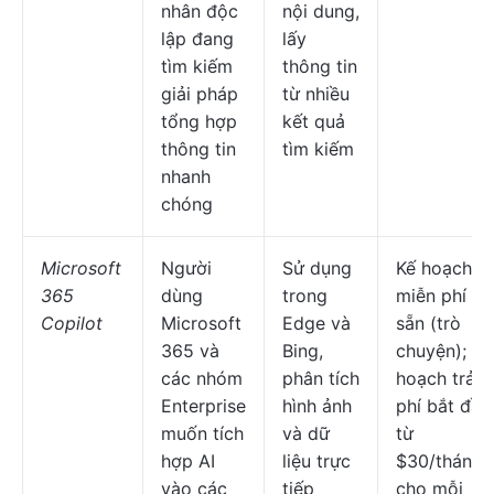
nhân độc
nội dung,
lập đang
lấy
tìm kiếm
thông tin
giải pháp
từ nhiều
tổng hợp
kết quả
thông tin
tìm kiếm
nhanh
chóng
Microsoft
Người
Sử dụng
Kế hoạch
365
dùng
trong
miễn phí có
Copilot
Microsoft
Edge và
sẵn (trò
365 và
Bing,
chuyện); Kế
các nhóm
phân tích
hoạch trả
Enterprise
hình ảnh
phí bắt đầu
muốn tích
và dữ
từ
hợp AI
liệu trực
$30/tháng
vào các
tiếp
cho mỗi