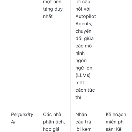
một nền
lời câu
tảng duy
hỏi với
nhất
Autopilot
Agents,
chuyển
đổi giữa
các mô
hình
ngôn
ngữ lớn
(LLMs)
một
cách tức
thì
Perplexity
Các nhà
Nhận
Kế hoạch
AI
phân tích,
câu trả
miễn phí có
học giả
lời kèm
sẵn; Kế