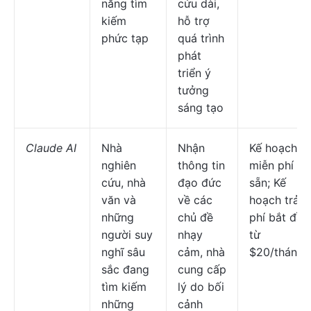
năng tìm
cứu dài,
kiếm
hỗ trợ
phức tạp
quá trình
phát
triển ý
tưởng
sáng tạo
Claude AI
Nhà
Nhận
Kế hoạch
nghiên
thông tin
miễn phí có
cứu, nhà
đạo đức
sẵn; Kế
văn và
về các
hoạch trả
những
chủ đề
phí bắt đầu
người suy
nhạy
từ
nghĩ sâu
cảm, nhà
$20/tháng
sắc đang
cung cấp
tìm kiếm
lý do bối
những
cảnh