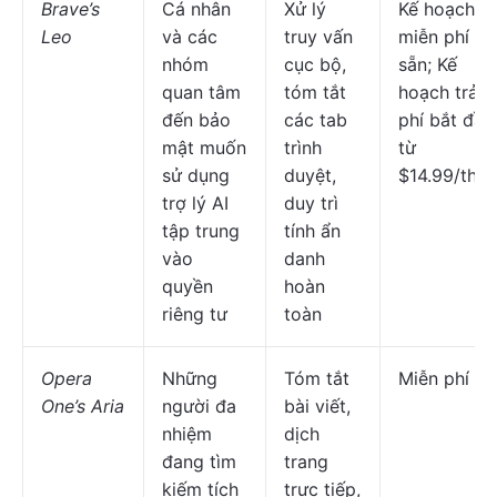
Brave’s
Cá nhân
Xử lý
Kế hoạch
Leo
và các
truy vấn
miễn phí có
nhóm
cục bộ,
sẵn; Kế
quan tâm
tóm tắt
hoạch trả
đến bảo
các tab
phí bắt đầu
mật muốn
trình
từ
sử dụng
duyệt,
$14.99/thá
trợ lý AI
duy trì
tập trung
tính ẩn
vào
danh
quyền
hoàn
riêng tư
toàn
Opera
Những
Tóm tắt
Miễn phí
One’s Aria
người đa
bài viết,
nhiệm
dịch
đang tìm
trang
kiếm tích
trực tiếp,