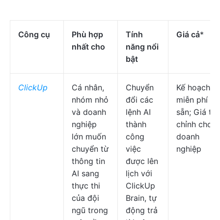
Công cụ
Phù hợp
Tính
Giá cả
*
nhất cho
năng nổi
bật
ClickUp
Cá nhân,
Chuyển
Kế hoạch
nhóm nhỏ
đổi các
miễn phí có
và doanh
lệnh AI
sẵn; Giá tù
nghiệp
thành
chỉnh cho
lớn muốn
công
doanh
chuyển từ
việc
nghiệp
thông tin
được lên
AI sang
lịch với
thực thi
ClickUp
của đội
Brain, tự
ngũ trong
động trả