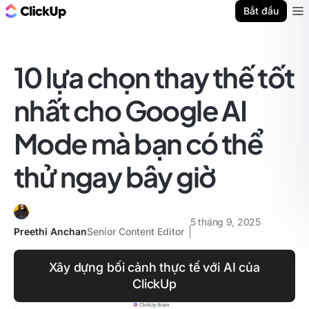
ClickUp Blog
Bắt đầu
Ope
10 lựa chọn thay thế tốt
nhất cho Google AI
Mode mà bạn có thể
thử ngay bây giờ
5 tháng 9, 2025
Preethi Anchan
Senior Content Editor
Xây dựng bối cảnh thực tế với AI của
ClickUp