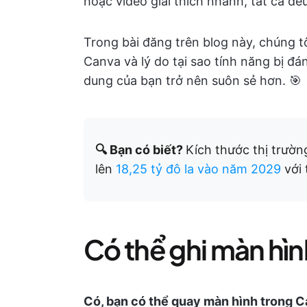
hoặc video giải thích nhanh, tất cả đề
Trong bài đăng trên blog này, chúng 
Canva và lý do tại sao tính năng bị đán
dung của bạn trở nên suôn sẻ hơn. 🎯
🔍 Bạn có biết?
Kích thước thị trườ
lên
18,25 tỷ đô la vào năm 2029
với 
Có thể ghi màn hì
Có, bạn có thể quay màn hình trong C