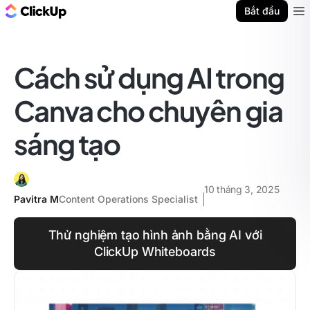
ClickUp Blog
Bắt đầu
Ope
Cách sử dụng AI trong
Canva cho chuyên gia
sáng tạo
10 tháng 3, 2025
Pavitra M
Content Operations Specialist
Thử nghiệm tạo hình ảnh bằng AI với
ClickUp Whiteboards