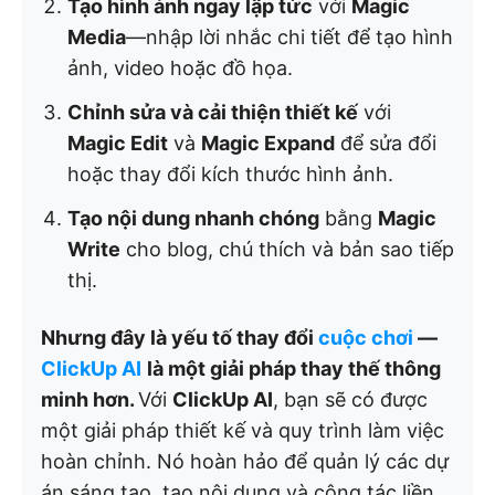
Tạo hình ảnh ngay lập tức
với
Magic
Media
—nhập lời nhắc chi tiết để tạo hình
ảnh, video hoặc đồ họa.
Chỉnh sửa và cải thiện thiết kế
với
Magic Edit
và
Magic Expand
để sửa đổi
hoặc thay đổi kích thước hình ảnh.
Tạo nội dung nhanh chóng
bằng
Magic
Write
cho blog, chú thích và bản sao tiếp
thị.
Nhưng đây là yếu tố thay đổi
cuộc chơi
—
ClickUp AI
là một giải pháp thay thế thông
minh hơn.
Với
ClickUp AI
, bạn sẽ có được
một giải pháp thiết kế và quy trình làm việc
hoàn chỉnh. Nó hoàn hảo để quản lý các dự
án sáng tạo, tạo nội dung và cộng tác liền