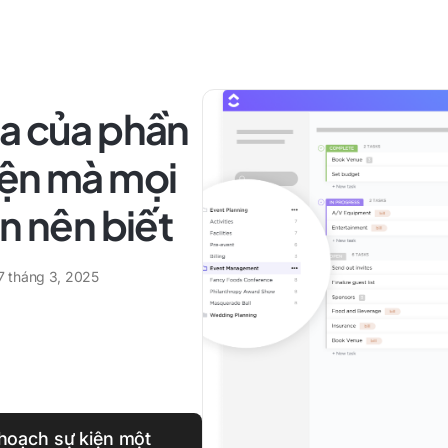
óa của phần
iện mà mọi
n nên biết
7 tháng 3, 2025
 hoạch sự kiện một