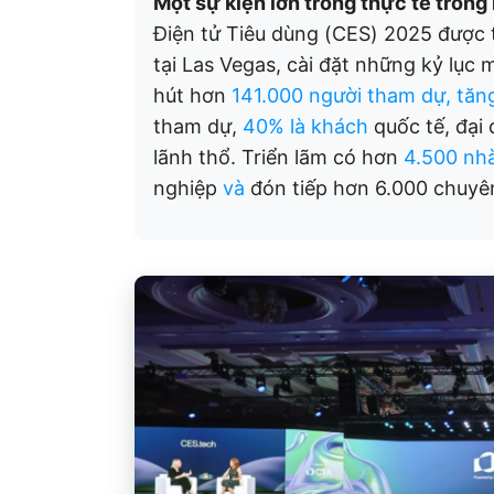
Một sự kiện lớn trong thực tế trông
Điện tử Tiêu dùng (CES) 2025 được 
tại Las Vegas, cài đặt những kỷ lục
hút hơn
141.000 người tham dự, tăn
tham dự,
40% là khách
quốc tế, đại
lãnh thổ. Triển lãm có hơn
4.500 nhà
nghiệp
và
đón tiếp hơn 6.000 chuyên