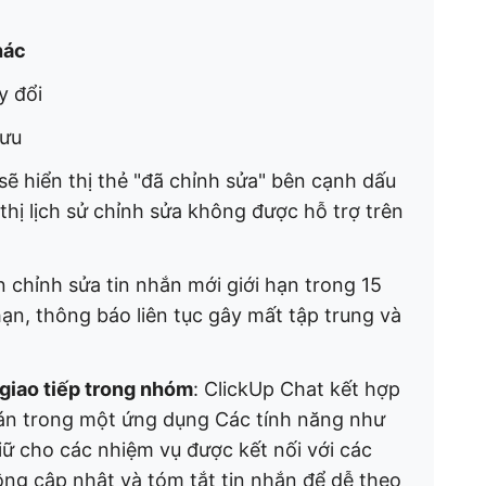
hác
y đổi
lưu
sẽ hiển thị thẻ "đã chỉnh sửa" bên cạnh dấu
n thị lịch sử chỉnh sửa không được hỗ trợ trên
n chỉnh sửa tin nhắn mới giới hạn trong 15
 hạn, thông báo liên tục gây mất tập trung và
giao tiếp trong nhóm
: ClickUp Chat kết hợp
 án trong một ứng dụng Các tính năng như
ữ cho các nhiệm vụ được kết nối với các
ộng cập nhật và tóm tắt tin nhắn để dễ theo