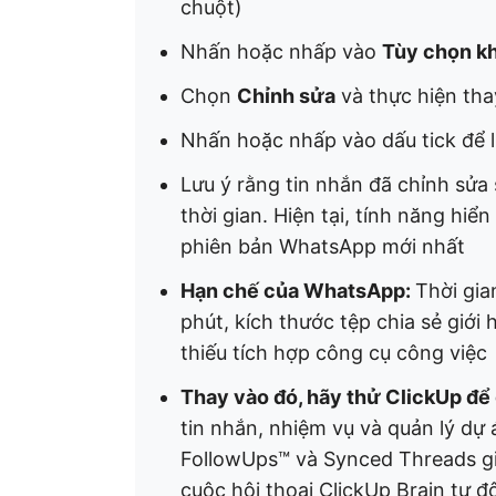
chuột)
Nhấn hoặc nhấp vào
Tùy chọn k
Chọn
Chỉnh sửa
và thực hiện tha
Nhấn hoặc nhấp vào dấu tick để 
Lưu ý rằng tin nhắn đã chỉnh sửa 
thời gian. Hiện tại, tính năng hiể
phiên bản WhatsApp mới nhất
Hạn chế của WhatsApp:
Thời gia
phút, kích thước tệp chia sẻ giới
thiếu tích hợp công cụ công việc
Thay vào đó, hãy thử ClickUp để 
tin nhắn, nhiệm vụ và quản lý dự
FollowUps™ và Synced Threads gi
cuộc hội thoại ClickUp Brain tự đ