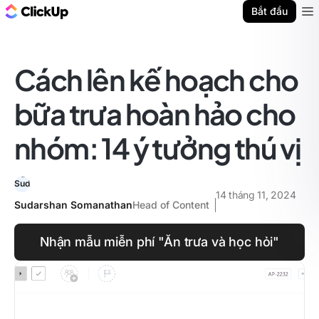
ClickUp Blog
Bắt đầu
Ope
Cách lên kế hoạch cho
bữa trưa hoàn hảo cho
nhóm: 14 ý tưởng thú vị
14 tháng 11, 2024
Sudarshan Somanathan
Head of Content
Nhận mẫu miễn phí "Ăn trưa và học hỏi"