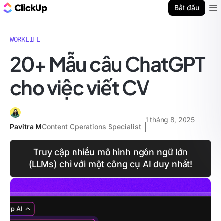
ClickUp Blog
Bắt đầu
Ope
WORKLIFE
20+ Mẫu câu ChatGPT
cho việc viết CV
1 tháng 8, 2025
Pavitra M
Content Operations Specialist
Truy cập nhiều mô hình ngôn ngữ lớn
(LLMs) chỉ với một công cụ AI duy nhất!