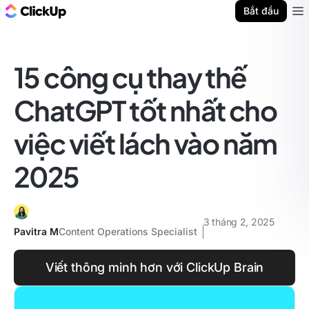
ClickUp Blog
Bắt đầu
Ope
15 công cụ thay thế
ChatGPT tốt nhất cho
việc viết lách vào năm
2025
3 tháng 2, 2025
Pavitra M
Content Operations Specialist
Viết thông minh hơn với ClickUp Brain