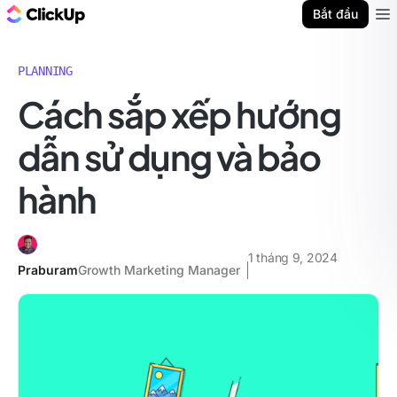
ClickUp Blog
Bắt đầu
Ope
PLANNING
Cách sắp xếp hướng
dẫn sử dụng và bảo
hành
1 tháng 9, 2024
Praburam
Growth Marketing Manager