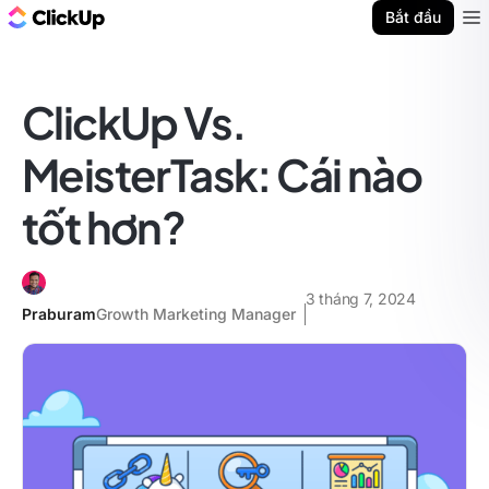
ClickUp Blog
Bắt đầu
Ope
ClickUp Vs.
MeisterTask: Cái nào
tốt hơn?
3 tháng 7, 2024
Praburam
Growth Marketing Manager