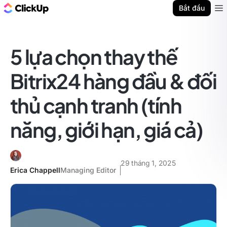
ClickUp Blog
Bắt đầu
Ope
5 lựa chọn thay thế
Bitrix24 hàng đầu & đối
thủ cạnh tranh (tính
năng, giới hạn, giá cả)
29 tháng 1, 2025
Erica Chappell
Managing Editor