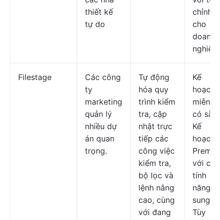
thiết kế
chỉnh
tự do
cho
doanh
nghiệp.
Filestage
Các công
Tự động
Kế
ty
hóa quy
hoạch
marketing
trình kiểm
miễn ph
quản lý
tra, cập
có sẵn;
nhiều dự
nhật trực
Kế
án quan
tiếp các
hoạch
trọng.
công việc
Premi
kiểm tra,
với các
bộ lọc và
tính
lệnh nâng
năng b
cao, cùng
sung;
với đang
Tùy