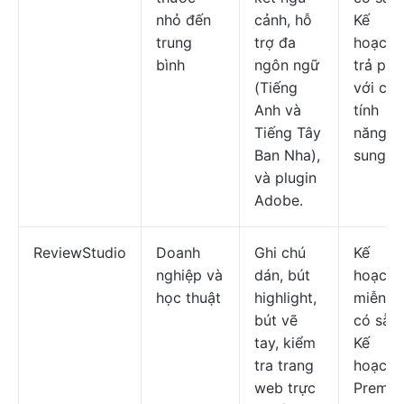
nhỏ đến
cảnh, hỗ
Kế
trung
trợ đa
hoạch
bình
ngôn ngữ
trả phí
(Tiếng
với các
Anh và
tính
Tiếng Tây
năng b
Ban Nha),
sung.
và plugin
Adobe.
ReviewStudio
Doanh
Ghi chú
Kế
nghiệp và
dán, bút
hoạch
học thuật
highlight,
miễn ph
bút vẽ
có sẵn;
tay, kiểm
Kế
tra trang
hoạch
web trực
Premi