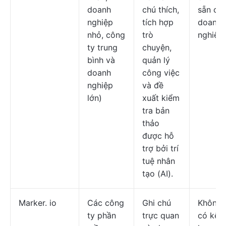
doanh
chú thích,
sẵn ch
nghiệp
tích hợp
doanh
nhỏ, công
trò
nghiệp.
ty trung
chuyện,
bình và
quản lý
doanh
công việc
nghiệp
và đề
lớn)
xuất kiểm
tra bản
thảo
được hỗ
trợ bởi trí
tuệ nhân
tạo (AI).
Marker. io
Các công
Ghi chú
Không
ty phần
trực quan
có kế