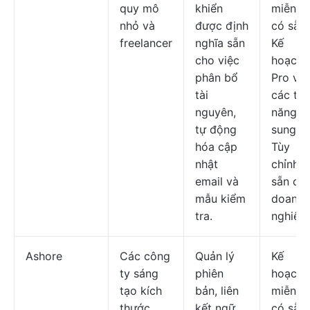
quy mô
khiển
miễn ph
nhỏ và
được định
có sẵn;
freelancer
nghĩa sẵn
Kế
cho việc
hoạch
phân bổ
Pro với
tài
các tín
nguyên,
năng b
tự động
sung;
hóa cập
Tùy
nhật
chỉnh c
email và
sẵn ch
mẫu kiểm
doanh
tra.
nghiệp.
Ashore
Các công
Quản lý
Kế
ty sáng
phiên
hoạch
tạo kích
bản, liên
miễn ph
thước
kết ngữ
có sẵn;