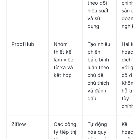
theo dõi
chỉnh c
hiệu suất
sẵn ch
và sử
doanh
dụng.
nghiệp.
ProofHub
Nhóm
Tạo nhiều
Hai kế
thiết kế
phiên
hoạch
làm việc
bản, bình
dịch vụ
từ xa và
luận theo
với giá
kết hợp
chủ đề,
cố định
chú thích
Không
và đánh
hỗ trợ
dấu.
tùy
chỉnh.
Ziflow
Các công
Tự động
Kế
ty tiếp thị
hóa quy
hoạch