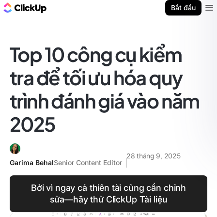
ClickUp Blog
Bắt đầu
Ope
Top 10 công cụ kiểm
tra để tối ưu hóa quy
trình đánh giá vào năm
2025
28 tháng 9, 2025
Garima Behal
Senior Content Editor
Bởi vì ngay cả thiên tài cũng cần chỉnh
sửa—hãy thử ClickUp Tài liệu