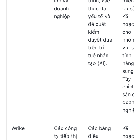
lớn và
trình, xác
miễn ph
doanh
thực đa
có sẵn;
nghiệp
yếu tố và
Kế
đề xuất
hoạch
kiểm
cho
duyệt dựa
nhóm
trên trí
với các
tuệ nhân
tính
tạo (AI).
năng b
sung;
Tùy
chỉnh c
sẵn ch
doanh
nghiệp.
Wrike
Các công
Các bảng
Kế
ty tiếp thị
điều
hoạch