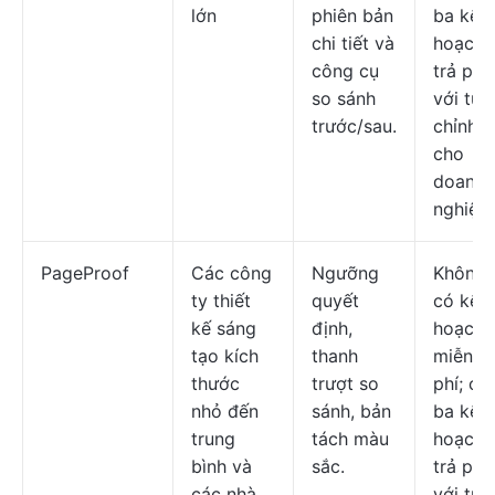
lớn
phiên bản
ba kế
chi tiết và
hoạch
công cụ
trả phí
so sánh
với tùy
trước/sau.
chỉnh
cho
doanh
nghiệp.
PageProof
Các công
Ngưỡng
Không
ty thiết
quyết
có kế
kế sáng
định,
hoạch
tạo kích
thanh
miễn
thước
trượt so
phí; có
nhỏ đến
sánh, bản
ba kế
trung
tách màu
hoạch
bình và
sắc.
trả phí
các nhà
với tùy