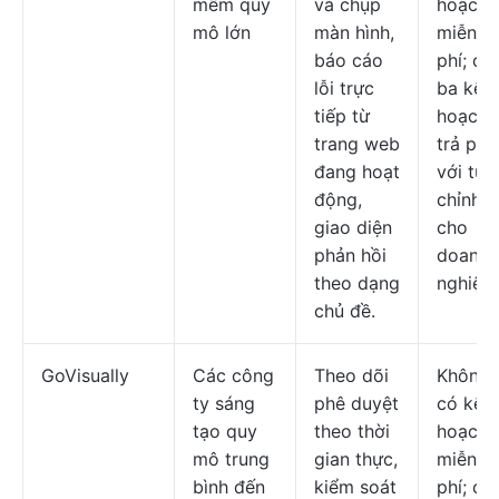
mềm quy
và chụp
hoạch
mô lớn
màn hình,
miễn
báo cáo
phí; có
lỗi trực
ba kế
tiếp từ
hoạch
trang web
trả phí
đang hoạt
với tùy
động,
chỉnh
giao diện
cho
phản hồi
doanh
theo dạng
nghiệp.
chủ đề.
GoVisually
Các công
Theo dõi
Không
ty sáng
phê duyệt
có kế
tạo quy
theo thời
hoạch
mô trung
gian thực,
miễn
bình đến
kiểm soát
phí; có