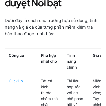
duyệt Nổi bật
Dưới đây là cách các trường hợp sử dụng, tính
năng và giá cả của từng phần mềm kiểm tra
bản thảo được trình bày:
Công cụ
Phù hợp
Tính
Giá cả
nhất cho
năng
chính
ClickUp
Tất cả
Tài liệu
Miễn ph
kích
hợp tác
vĩnh
thước
với cơ
viễn;
nhóm (cá
chế phản
Tùy
nhân,
hồi và
chỉnh c