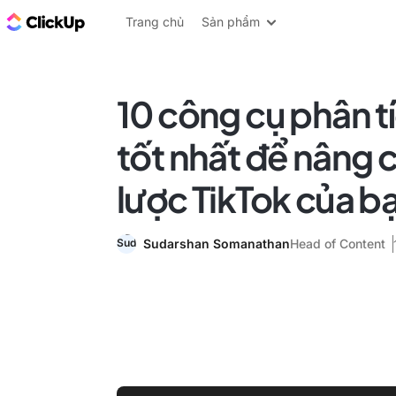
ClickUp Blog
Trang chủ
Sản phẩm
10 công cụ phân t
tốt nhất để nâng 
lược TikTok của b
Sudarshan Somanathan
Head of Content