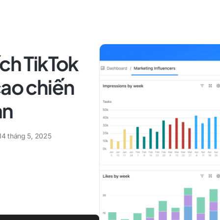
ích TikTok
cao chiến
ạn
14 tháng 5, 2025