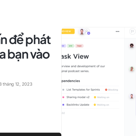
ấn để phát
ủa bạn vào
8 tháng 12, 2023