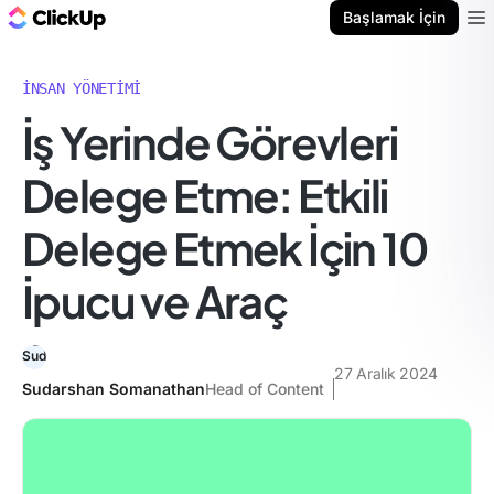
ClickUp Blog
Başlamak İçin
Ope
İNSAN YÖNETIMI
İş Yerinde Görevleri
Delege Etme: Etkili
Delege Etmek İçin 10
İpucu ve Araç
27 Aralık 2024
Sudarshan Somanathan
Head of Content