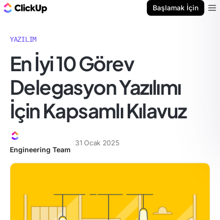
ClickUp Blog
Başlamak İçin
Ope
YAZILIM
En İyi 10 Görev
Delegasyon Yazılımı
İçin Kapsamlı Kılavuz
31 Ocak 2025
Engineering Team