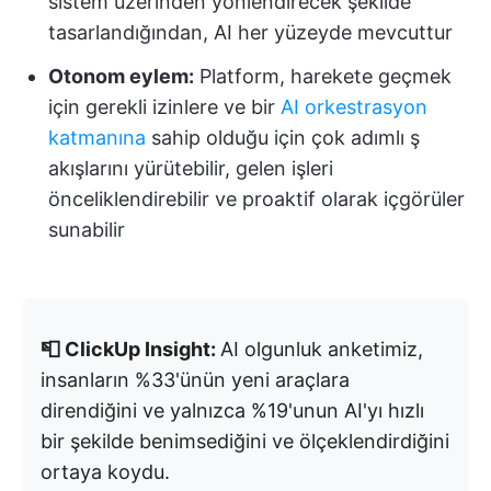
sistem üzerinden yönlendirecek şekilde
tasarlandığından, AI her yüzeyde mevcuttur
Otonom eylem:
Platform, harekete geçmek
için gerekli izinlere ve bir
AI orkestrasyon
katmanına
sahip olduğu için çok adımlı ş
akışlarını yürütebilir, gelen işleri
önceliklendirebilir ve proaktif olarak içgörüler
sunabilir
📮 ClickUp Insight:
AI olgunluk anketimiz,
insanların %33'ünün yeni araçlara
direndiğini ve yalnızca %19'unun AI'yı hızlı
bir şekilde benimsediğini ve ölçeklendirdiğini
ortaya koydu.