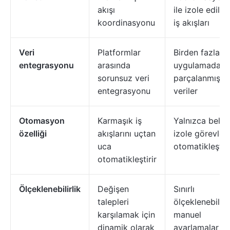
akışı
ile izole edilmi
koordinasyonu
iş akışları
Veri
Platformlar
Birden fazla
entegrasyonu
arasında
uygulamada
sorunsuz veri
parçalanmış
entegrasyonu
veriler
Otomasyon
Karmaşık iş
Yalnızca belirli
özelliği
akışlarını uçtan
izole görevleri
uca
otomatikleştiri
otomatikleştirir
Ölçeklenebilirlik
Değişen
Sınırlı
talepleri
ölçeklenebilirli
karşılamak için
manuel
dinamik olarak
ayarlamalar