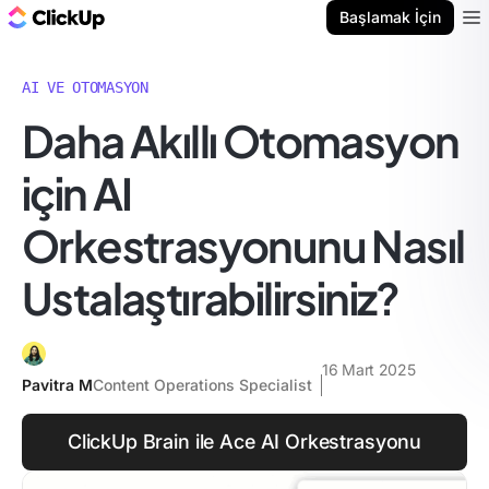
ClickUp Blog
Başlamak İçin
Ope
AI VE OTOMASYON
Daha Akıllı Otomasyon
için AI
Orkestrasyonunu Nasıl
Ustalaştırabilirsiniz?
16 Mart 2025
Pavitra M
Content Operations Specialist
ClickUp Brain ile Ace AI Orkestrasyonu