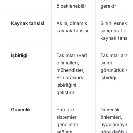
ölçeklenebilir
gerekir
Kaynak tahsisi
Akıllı, dinamik
Sınırlı esnekli
kaynak tahsisi
sahip statik
kaynak tahsisi
İşbirliği
Takımlar (veri
Takımlar arası
bilimcileri,
sınırlı
mühendisler,
görünürlük ve
BT) arasında
işbirliği
işbirliğini
geliştirir
Güvenlik
Entegre
Güvenlik
sistemler
önlemleri,
genelinde
uygulamaya
sağlam
göre değişikli