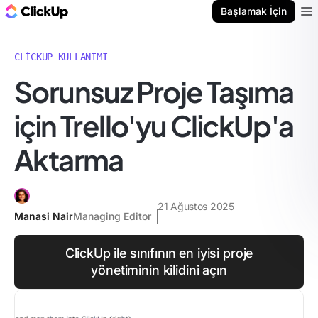
ClickUp Blog
Başlamak İçin
Ope
CLICKUP KULLANIMI
Sorunsuz Proje Taşıma
için Trello'yu ClickUp'a
Aktarma
21 Ağustos 2025
Manasi Nair
Managing Editor
ClickUp ile sınıfının en iyisi proje
yönetiminin kilidini açın