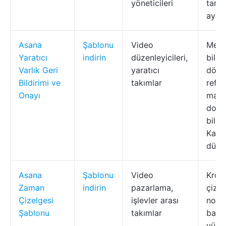
yöneticileri
tarih
ayarl
Asana
Şablonu
Video
Merk
Yaratıcı
indirin
düzenleyicileri,
bildi
Varlık Geri
yaratıcı
döngü
Bildirimi ve
takımlar
refer
Onayı
mater
dosy
bildi
Kanb
düze
Asana
Şablonu
Video
Kron
Zaman
indirin
pazarlama,
çize
Çizelgesi
işlevler arası
nokta
Şablonu
takımlar
bağıml
yükle