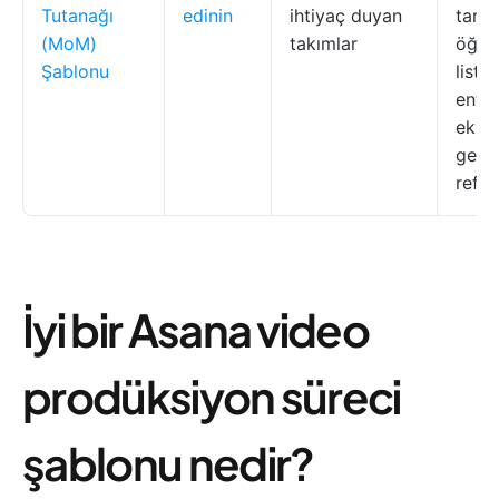
Tutanağı
edinin
ihtiyaç duyan
tarih
(MoM)
takımlar
öğele
Şablonu
listes
enteg
ek do
geçmi
refer
İyi bir Asana video
prodüksiyon süreci
şablonu nedir?