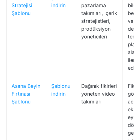
Stratejisi
indirin
pazarlama
bilgil
Şablonu
takımları, içerik
belge
stratejistleri,
varlık
prodüksiyon
denet
yöneticileri
temal
planl
alanl
ilerl
edin
Asana Beyin
Şablonu
Dağınık fikirleri
Fikir
Fırtınası
indirin
yöneten video
göre 
Şablonu
takımları
acili
ekleyi
eyle
dönü
gerç