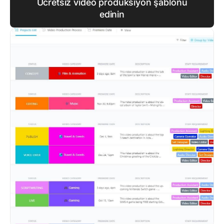
Ücretsiz video prodüksiyon şablonu
edinin