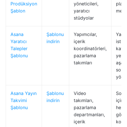
Prodüksiyon
yöneticileri,
plan 
Şablon
yaratıcı
merk
stüdyolar
Asana
Şablonu
Yapımcılar,
Yarat
Yaratıcı
indirin
içerik
istek
Talepler
koordinatörleri,
kate
Şablonu
pazarlama
yerle
takımları
aşama
sorun
yöne
Asana Yayın
Şablonu
Video
Son t
Takvimi
indirin
takımları,
için 
Şablonu
pazarlama
her a
departmanları,
görev
içerik
kolay