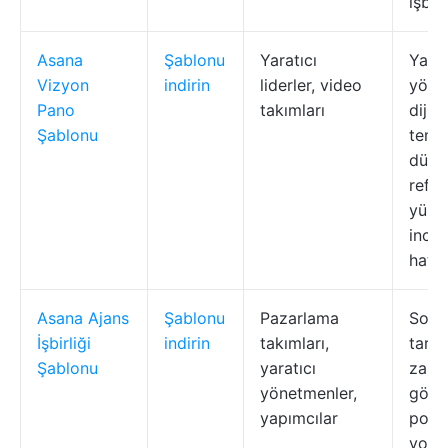
işbir
Asana
Şablonu
Yaratıcı
Yarat
Vizyon
indirin
liderler, video
yönle
Pano
takımları
dijita
Şablonu
tema
düze
refer
yükl
incel
hatırl
Asana Ajans
Şablonu
Pazarlama
Son 
İşbirliği
indirin
takımları,
tarihl
Şablonu
yaratıcı
zama
yönetmenler,
görü
yapımcılar
posta
yoru