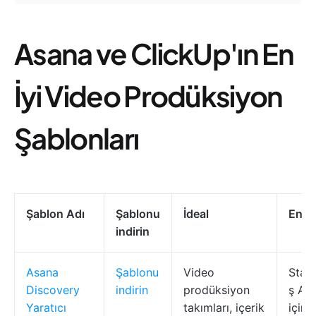
Asana ve ClickUp'ın En
İyi Video Prodüksiyon
Şablonları
Şablon Adı
Şablonu
İdeal
En İy
indirin
Asana
Şablonu
Video
Stand
Discovery
indirin
prodüksiyon
ş Akı
Yaratıcı
takımları, içerik
için 