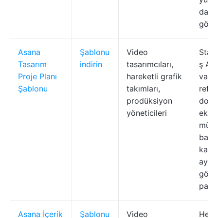
darb
görse
Asana
Şablonu
Video
Stand
Tasarım
indirin
tasarımcıları,
ş Akı
Proje Planı
hareketli grafik
varlı
Şablonu
takımları,
refer
prodüksiyon
dosy
yöneticileri
ekley
müşt
bazı
kateg
ayırı
göst
panel
Asana İçerik
Şablonu
Video
Hedef