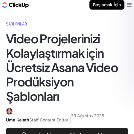
ClickUp Blog
Başlamak İçin
Ope
ŞABLONLAR
Video Projelerinizi
Kolaylaştırmak için
Ücretsiz Asana Video
Prodüksiyon
Şablonları
29 Ağustos 2025
Uma Kelath
Staff Content Editor