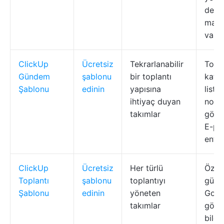
değiş
maliy
varlık
ClickUp
Ücretsiz
Tekrarlanabilir
Topla
Gündem
şablonu
bir toplantı
katıl
Şablonu
edinin
yapısına
listel
ihtiyaç duyan
notla
takımlar
görev
E-po
ente
ClickUp
Ücretsiz
Her türlü
Özelle
Toplantı
şablonu
toplantıyı
günd
Şablonu
edinin
yöneten
Googl
takımlar
gömm
bildi