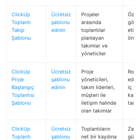
ClickUp
Ücretsiz
Projeler
Özel 
Toplantı
şablonu
arasında
görü
Takip
edinin
toplantılar
etike
Şablonu
planlayan
öncel
takımlar ve
yöneticiler
ClickUp
Ücretsiz
Proje
Rol a
Proje
şablonu
yöneticileri,
edile
Başlangıç
edinin
takım liderleri,
iç iç
Toplantısı
müşteri ile
karar
Şablonu
iletişim halinde
tanıt
olan takımlar
ClickUp
Ücretsiz
Toplantıların
Zama
Toplantı
şablonu
net bir kaydına
günlü