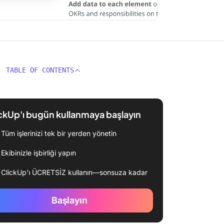
TABLE OF CONTENTS
ckUp'ı bugün kullanmaya başlayın
Tüm işlerinizi tek bir yerden yönetin
Ekibinizle işbirliği yapın
ClickUp'ı ÜCRETSİZ kullanın—sonsuza kadar
Başlayın