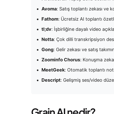
Avoma
: Satış toplantı zekası ve ko
Fathom
: Ücretsiz AI toplantı özetle
tl;dv
: İşbirliğine dayalı video açıkla
Notta
: Çok dilli transkripsiyon dest
Gong
: Gelir zekası ve satış takımın
Zoominfo Chorus
: Konuşma zekas
MeetGeek
: Otomatik toplantı notl
Descript
: Gelişmiş ses/video düzen
Grain AI nedir?