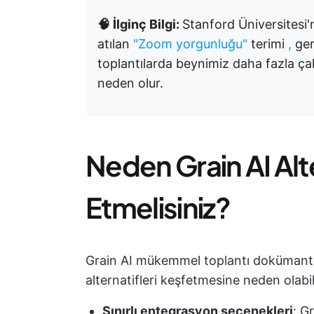
🧠 İlginç Bilgi:
Stanford Üniversitesi
atılan
"Zoom yorgunluğu"
terimi
,
ger
toplantılarda beynimiz daha fazla ça
neden olur.
Neden Grain AI Alte
Etmelisiniz?
Grain AI mükemmel toplantı dokümanta
alternatifleri keşfetmesine neden olabi
Sınırlı entegrasyon seçenekleri
: G