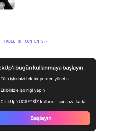
TABLE OF CONTENTS
ckUp'ı bugün kullanmaya başlayın
Tüm işlerinizi tek bir yerden yönetin
Ekibinizle işbirliği yapın
ClickUp'ı ÜCRETSİZ kullanın—sonsuza kadar
Başlayın