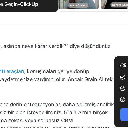
ine Geçin-ClickUp
ka, aslında neye karar verdik?" diye düşündünüz
Cli
tı araçları
, konuşmaları geriye dönüp
k kaydetmenize yardımcı olur. Ancak Grain AI tek
daha derin entegrasyonlar, daha gelişmiş analitik
 bir plan isteyebilirsiniz. Grain AI'nın birçok
onuşma zekası veya sorunsuz CRM