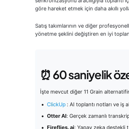
senkronizasyonu aracılığıyla toplantı i
göre hareket etmek için daha akıllı yoll
Satış takımlarının ve diğer profesyonelle
yönetme şeklini değiştiren en iyi toplan
⏰ 60 saniyelik öz
İşte mevcut diğer 11 Grain alternatifin
ClickUp
:
AI toplantı notları ve iş a
Otter AI
: Gerçek zamanlı transkrip
Fireflies. ai
: Yapay zeka destekli to