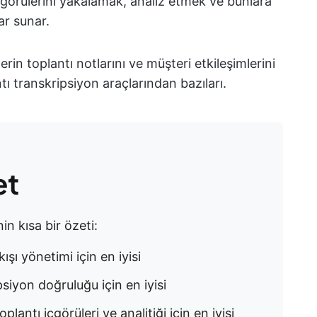
çgörülerini yakalamak, analiz etmek ve bunlara
ar sunar.
rin toplantı notlarını ve müşteri etkileşimlerini
tı transkripsiyon araçlarından bazıları.
et
in kısa bir özeti:
kışı yönetimi için en iyisi
siyon doğruluğu için en iyisi
plantı içgörüleri ve analitiği için en iyisi