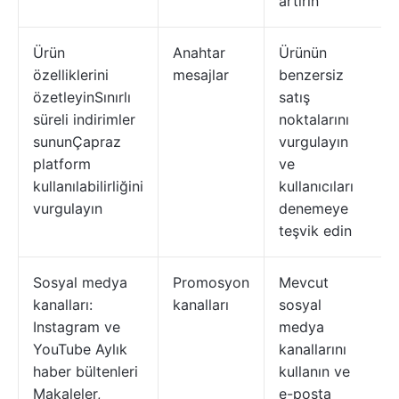
artırın
Ürün
Anahtar
Ürünün
özelliklerini
mesajlar
benzersiz
özetleyinSınırlı
satış
süreli indirimler
noktalarını
sununÇapraz
vurgulayın
platform
ve
kullanılabilirliğini
kullanıcıları
vurgulayın
denemeye
teşvik edin
Sosyal medya
Promosyon
Mevcut
kanalları:
kanalları
sosyal
Instagram ve
medya
YouTube Aylık
kanallarını
haber bültenleri
kullanın ve
Makaleler,
e-posta