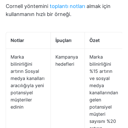
Cornell yöntemini
toplantı notları
almak için
kullanmanın hızlı bir örneği.
Notlar
İpuçları
Özet
Marka
Kampanya
Marka
bilinirliğini
hedefleri
bilinirliğini
artırın Sosyal
%15 artırın
medya kanalları
ve sosyal
aracılığıyla yeni
medya
potansiyel
kanallarından
müşteriler
gelen
edinin
potansiyel
müşteri
sayısını %20