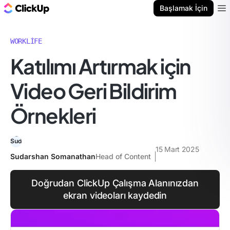
ClickUp Blog
Başlamak İçin
Ope
WORKLIFE
Katılımı Artırmak için
Video Geri Bildirim
Örnekleri
15 Mart 2025
Sudarshan Somanathan
Head of Content
Doğrudan ClickUp Çalışma Alanınızdan
ekran videoları kaydedin