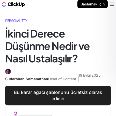
ClickUp Blog
Başlamak İçin
Ope
PERSONALITY
İkinci Derece
Düşünme Nedir ve
Nasıl Ustalaşılır?
19 Eylül 2025
Sudarshan Somanathan
Head of Content
Bu karar ağacı şablonunu ücretsiz olarak
edinin