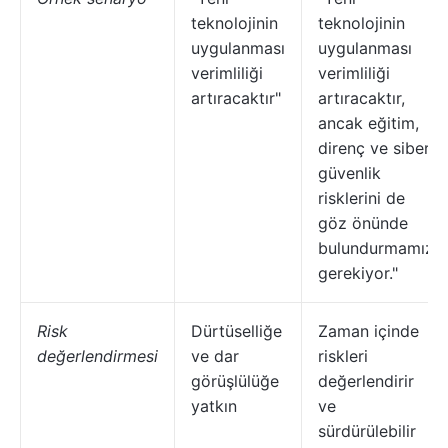
teknolojinin
teknolojinin
uygulanması
uygulanması
verimliliği
verimliliği
artıracaktır"
artıracaktır,
ancak eğitim,
direnç ve siber
güvenlik
risklerini de
göz önünde
bulundurmamız
gerekiyor."
Risk
Dürtüselliğe
Zaman içinde
değerlendirmesi
ve dar
riskleri
görüşlülüğe
değerlendirir
yatkın
ve
sürdürülebilir