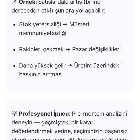
📌
Örnek:
Satışlardaki artış (birinci
dereceden etki) şunlara yol açabilir:
Stok yetersizliği → Müşteri
memnuniyetsizliği
Rakipleri çekmek → Pazar değişiklikleri
Daha yüksek gelir → Üretim üzerindeki
baskının artması
💡
Profesyonel İpucu:
Pre-mortem analizini
deneyin — geçmişteki bir kararı
değerlendirmek yerine, seçiminizin başarısız
olduğunu hayal edin. "
Neler ters gitti?
" diye