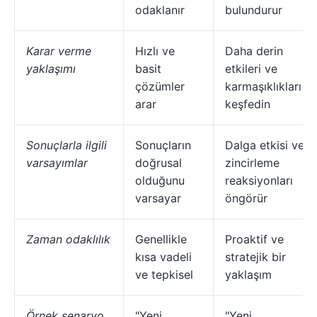
odaklanır
bulundurur
Karar verme
Hızlı ve
Daha derin
yaklaşımı
basit
etkileri ve
çözümler
karmaşıklıkları
arar
keşfedin
Sonuçlarla ilgili
Sonuçların
Dalga etkisi ve
varsayımlar
doğrusal
zincirleme
olduğunu
reaksiyonları
varsayar
öngörür
Zaman odaklılık
Genellikle
Proaktif ve
kısa vadeli
stratejik bir
ve tepkisel
yaklaşım
Örnek senaryo
"Yeni
"Yeni