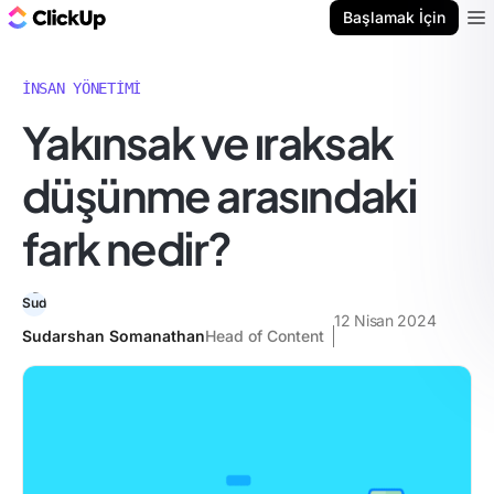
ClickUp Blog
Başlamak İçin
Ope
İNSAN YÖNETIMI
Yakınsak ve ıraksak
düşünme arasındaki
fark nedir?
12 Nisan 2024
Sudarshan Somanathan
Head of Content