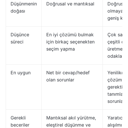
Düşünmenin
Doğrusal ve mantıksal
Doğrusal
doğası
olmayan 
geniş kap
Düşünce
En iyi çözümü bulmak
Çok sayı
süreci
için birkaç seçenekten
çeşitli ç
seçim yapma
üretmeye
odaklanı
En uygun
Net bir cevap/hedef
Yenilikçi
olan sorunlar
çözümler
gerektire
tanımlan
sorunlar
Gerekli
Mantıksal akıl yürütme,
Yaratıcılı
beceriler
eleştirel düşünme ve
alışılmışın