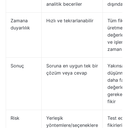
analitik beceriler
dışında 
Zamana
Hızlı ve tekrarlanabilir
Tüm fikirl
duyarlılık
üretmek,
değerlen
ve işleme
zaman alı
Sonuç
Soruna en uygun tek bir
Yakınsak
çözüm veya cevap
düşünme 
daha fazl
değerlend
gereken b
fikir
Risk
Yerleşik
Test edi
yöntemlere/seçeneklere
fikirlerin