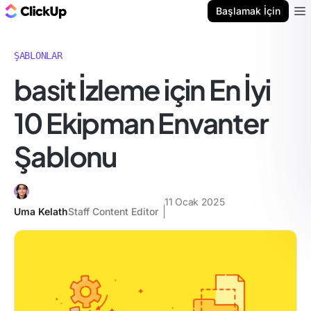
ClickUp Blog
Başlamak İçin
Ope
ŞABLONLAR
basit İzleme için En İyi
10 Ekipman Envanter
Şablonu
11 Ocak 2025
Uma Kelath
Staff Content Editor