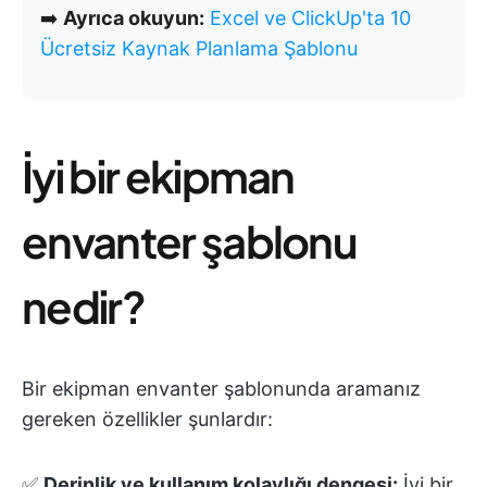
➡️
Ayrıca okuyun:
Excel ve ClickUp'ta 10
Ücretsiz Kaynak Planlama Şablonu
İyi bir ekipman
envanter şablonu
nedir?
Bir ekipman envanter şablonunda aramanız
gereken özellikler şunlardır:
✅
Derinlik ve kullanım kolaylığı dengesi:
İyi bir