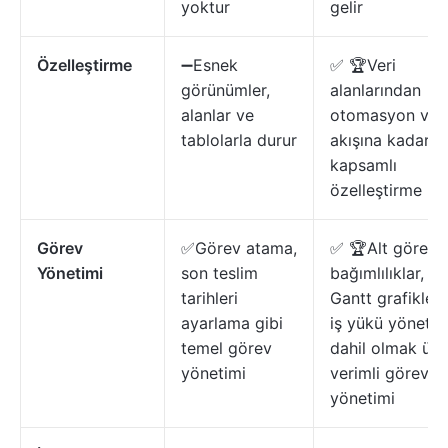
yoktur
gelir
Özelleştirme
➖Esnek
✅ 🏆Veri
görünümler,
alanlarından
alanlar ve
otomasyon ve i
tablolarla durur
akışına kadar
kapsamlı
özelleştirme
Görev
✅Görev atama,
✅ 🏆Alt görevle
Yönetimi
son teslim
bağımlılıklar,
tarihleri
Gantt grafikleri
ayarlama gibi
iş yükü yönetim
temel görev
dahil olmak üz
yönetimi
verimli görev
yönetimi