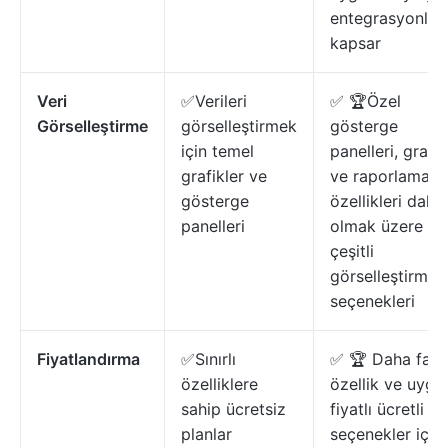
entegrasyonları
kapsar
Veri
✅Verileri
✅ 🏆Özel
Görselleştirme
görselleştirmek
gösterge
için temel
panelleri, grafik
grafikler ve
ve raporlama
gösterge
özellikleri dahil
panelleri
olmak üzere
çeşitli
görselleştirme
seçenekleri
Fiyatlandırma
✅Sınırlı
✅ 🏆 Daha fazl
özelliklere
özellik ve uygu
sahip ücretsiz
fiyatlı ücretli
planlar
seçenekler içer