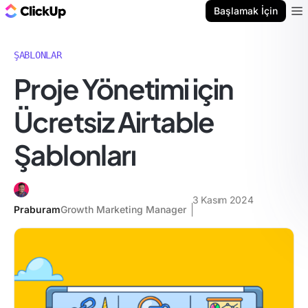
ClickUp Blog
Başlamak İçin
Ope
ŞABLONLAR
Proje Yönetimi için
Ücretsiz Airtable
Şablonları
3 Kasım 2024
Praburam
Growth Marketing Manager