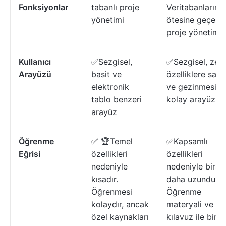
Fonksiyonlar
tabanlı proje
Veritabanlarının
yönetimi
ötesine geçen
proje yönetimi
Kullanıcı
✅Sezgisel,
✅Sezgisel, zen
Arayüzü
basit ve
özelliklere sahi
elektronik
ve gezinmesi
tablo benzeri
kolay arayüz
arayüz
Öğrenme
✅ 🏆Temel
✅Kapsamlı
Eğrisi
özellikleri
özellikleri
nedeniyle
nedeniyle biraz
kısadır.
daha uzundur.
Öğrenmesi
Öğrenme
kolaydır, ancak
materyali ve
özel kaynakları
kılavuz ile birli