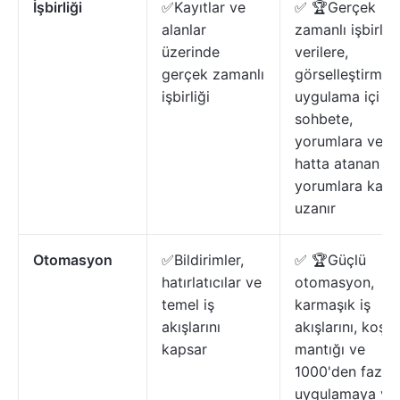
İşbirliği
✅Kayıtlar ve
✅ 🏆Gerçek
alanlar
zamanlı işbirliği
üzerinde
verilere,
gerçek zamanlı
görselleştirmele
işbirliği
uygulama içi
sohbete,
yorumlara ve
hatta atanan
yorumlara kada
uzanır
Otomasyon
✅Bildirimler,
✅ 🏆Güçlü
hatırlatıcılar ve
otomasyon,
temel iş
karmaşık iş
akışlarını
akışlarını, koşul
kapsar
mantığı ve
1000'den fazla
uygulamaya yer