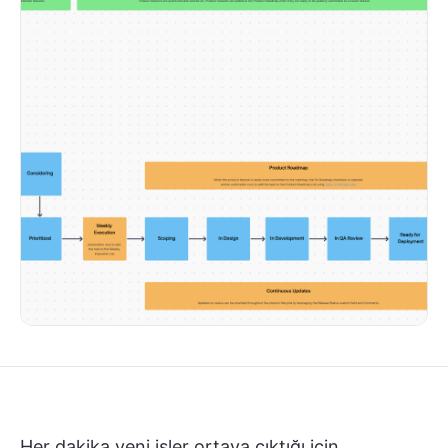
Her dakika yeni işler ortaya çıktığı için,