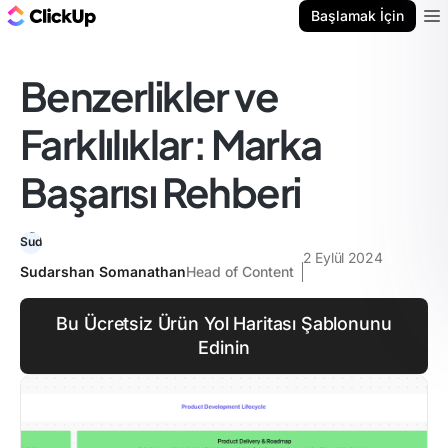
ClickUp Blog
Başlamak İçin
Ope
Benzerlikler ve
Farklılıklar: Marka
Başarısı Rehberi
2 Eylül 2024
Sudarshan Somanathan
Head of Content
Bu Ücretsiz Ürün Yol Haritası Şablonunu
Edinin