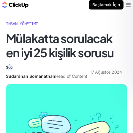
ClickUp Blog
Başlamak İçin
Ope
İNSAN YÖNETIMI
Mülakatta sorulacak
en iyi 25 kişilik sorusu
17 Ağustos 2024
Sudarshan Somanathan
Head of Content