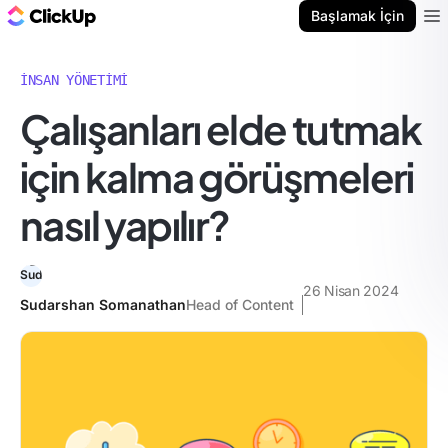
ClickUp Blog
Başlamak İçin
Ope
İNSAN YÖNETIMI
Çalışanları elde tutmak
için kalma görüşmeleri
nasıl yapılır?
26 Nisan 2024
Sudarshan Somanathan
Head of Content