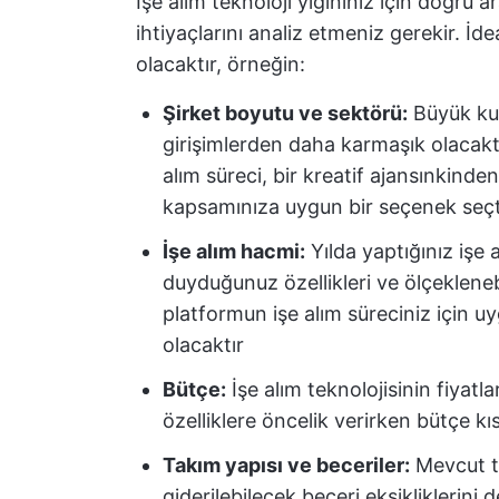
İşe alım teknoloji yığınınız için doğru
ihtiyaçlarını analiz etmeniz gerekir. İ
olacaktır, örneğin:
Şirket boyutu ve sektörü:
Büyük kur
girişimlerden daha karmaşık olacaktır
alım süreci, bir kreatif ajansınkinden
kapsamınıza uygun bir seçenek seçt
İşe alım hacmi:
Yılda yaptığınız işe 
duyduğunuz özellikleri ve ölçeklenebi
platformun işe alım süreciniz için 
olacaktır
Bütçe:
İşe alım teknolojisinin fiyatl
özelliklere öncelik verirken bütçe k
Takım yapısı ve beceriler:
Mevcut ta
giderilebilecek beceri eksikliklerini 