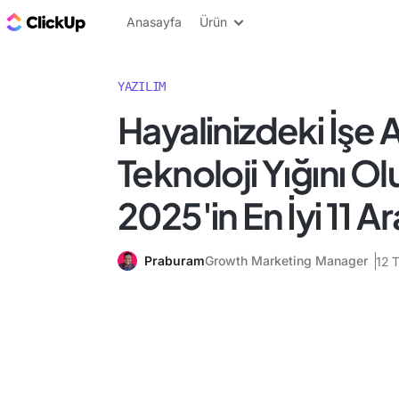
ClickUp Blog
Anasayfa
Ürün
YAZILIM
Hayalinizdeki İşe 
Teknoloji Yığını O
2025'in En İyi 11 Ar
Praburam
Growth Marketing Manager
12 