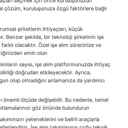
 araçları seçmek için önce kuruluşunuzun
deal çözüm, kuruluşunuza özgü faktörlere bağlı
umsal şirketlerin ihtiyaçları, küçük
. Benzer şekilde, bir teknoloji şirketinin işe
 farklı olacaktır. Özel işe alım sürecinize ve
iğinizden emin olun
alımların sayısı, işe alım platformunuzda ihtiyaç
lirliği doğrudan etkileyecektir. Ayrıca,
uygun olup olmadığını anlamanıza da yardımcı
arı önemli ölçüde değişebilir. Bu nedenle, temel
ısıtlamalarınızı göz önünde bulundurun
kımınızın yeteneklerini ve belirli araçlarla
değerlendirin. İşe alım takımlarının çoğu teknik