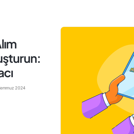
Alım
luşturun:
acı
Temmuz 2024