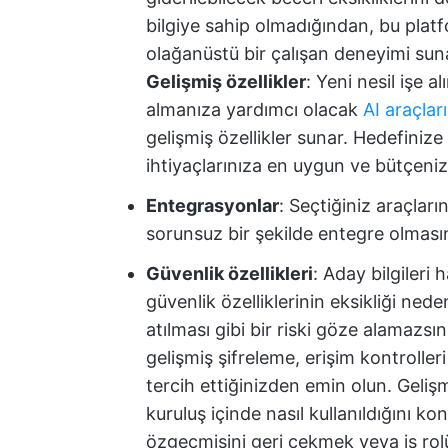
bilgiye sahip olmadığından, bu platf
olağanüstü bir çalışan deneyimi suna
Gelişmiş özellikler
: Yeni nesil işe al
almanıza yardımcı olacak
AI araçları
gelişmiş özellikler sunar. Hedefinize 
ihtiyaçlarınıza en uygun ve bütçeni
Entegrasyonlar
: Seçtiğiniz araçları
sorunsuz bir şekilde entegre olmasını
Güvenlik özellikleri
: Aday bilgileri 
güvenlik özelliklerinin eksikliği nede
atılması gibi bir riski göze alamazsı
gelişmiş şifreleme, erişim kontroller
tercih ettiğinizden emin olun. Gelişmi
kuruluş içinde nasıl kullanıldığını k
özgeçmişini geri çekmek veya iş rolü