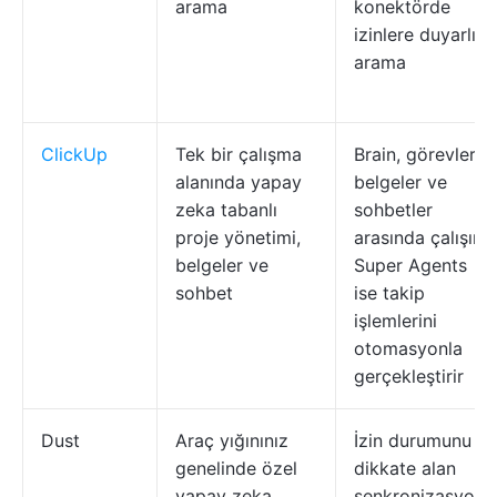
arama
konektörde
izinlere duyarlı
arama
ClickUp
Tek bir çalışma
Brain, görevler,
alanında yapay
belgeler ve
zeka tabanlı
sohbetler
proje yönetimi,
arasında çalışır;
belgeler ve
Super Agents
sohbet
ise takip
işlemlerini
otomasyonla
gerçekleştirir
Dust
Araç yığınınız
İzin durumunu
genelinde özel
dikkate alan
yapay zeka
senkronizasyona