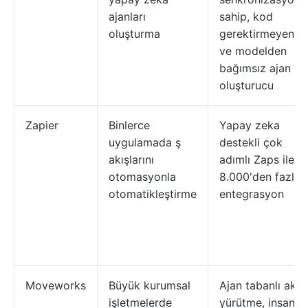
ajanları
sahip, kod
oluşturma
gerektirmeyen
ve modelden
bağımsız ajan
oluşturucu
Zapier
Binlerce
Yapay zeka
uygulamada ş
destekli çok
akışlarını
adımlı Zaps ile
otomasyonla
8.000'den fazla
otomatikleştirme
entegrasyon
Moveworks
Büyük kurumsal
Ajan tabanlı akıl
işletmelerde
yürütme, insan