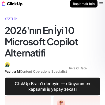
ClickUp Blog
Başlamak İçin
Ope
YAZILIM
2026'nın En İyi 10
Microsoft Copilot
Alternatifi
Invalid Date
Pavitra M
Content Operations Specialist
ClickUp Brain’i deneyin — dünyanın en
kapsamlı iş yapay zekası