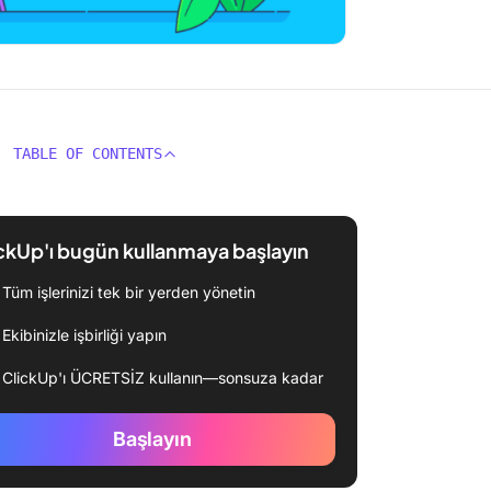
TABLE OF CONTENTS
ckUp'ı bugün kullanmaya başlayın
Tüm işlerinizi tek bir yerden yönetin
Ekibinizle işbirliği yapın
ClickUp'ı ÜCRETSİZ kullanın—sonsuza kadar
Başlayın