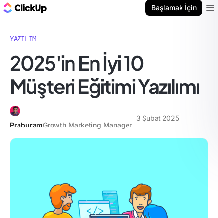
ClickUp Blog
Başlamak İçin
Ope
YAZILIM
2025'in En İyi 10
Müşteri Eğitimi Yazılımı
3 Şubat 2025
Praburam
Growth Marketing Manager