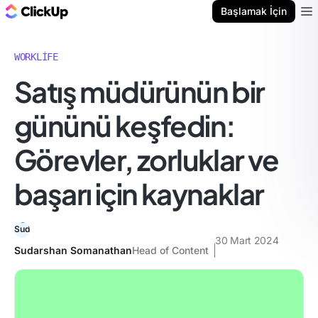
ClickUp Blog
Başlamak İçin
Ope
WORKLIFE
Satış müdürünün bir
gününü keşfedin:
Görevler, zorluklar ve
başarı için kaynaklar
30 Mart 2024
Sudarshan Somanathan
Head of Content