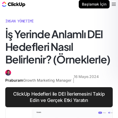
ClickUp Blog
Başlamak İçin
Ope
İNSAN YÖNETIMI
İş Yerinde Anlamlı DEI
Hedefleri Nasıl
Belirlenir? (Örneklerle)
16 Mayıs 2024
Praburam
Growth Marketing Manager
ClickUp Hedefleri ile DEI İlerlemesini Takip
Edin ve Gerçek Etki Yaratın