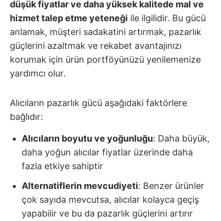
düşük fiyatlar ve daha yüksek kalitede mal ve
hizmet talep etme yeteneği
ile ilgilidir. Bu gücü
anlamak, müşteri sadakatini artırmak, pazarlık
güçlerini azaltmak ve rekabet avantajınızı
korumak için ürün portföyünüzü yenilemenize
yardımcı olur.
Alıcıların pazarlık gücü aşağıdaki faktörlere
bağlıdır:
Alıcıların boyutu ve yoğunluğu
: Daha büyük,
daha yoğun alıcılar fiyatlar üzerinde daha
fazla etkiye sahiptir
Alternatiflerin mevcudiyeti
: Benzer ürünler
çok sayıda mevcutsa, alıcılar kolayca geçiş
yapabilir ve bu da pazarlık güçlerini artırır