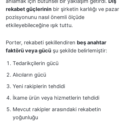
anlamak için bütünsel bir yaklaşım getirdi.
Dış
rekabet güçlerinin
bir şirketin karlılığı ve pazar
pozisyonunu nasıl önemli ölçüde
etkileyebileceğine ışık tuttu.
Porter, rekabeti şekillendiren
beş anahtar
faktörü veya gücü
şu şekilde belirlemiştir:
Tedarikçilerin gücü
Alıcıların gücü
Yeni rakiplerin tehdidi
İkame ürün veya hizmetlerin tehdidi
Mevcut rakipler arasındaki rekabetin
yoğunluğu