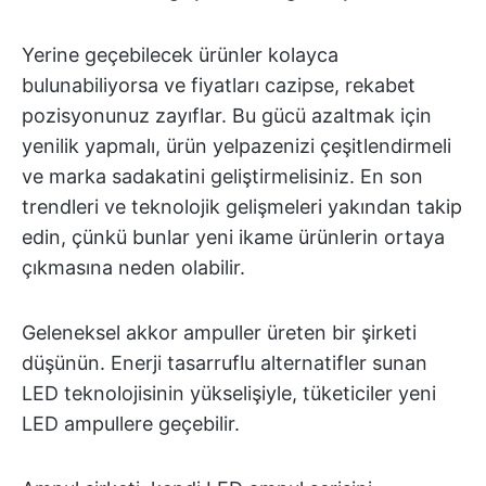
Yerine geçebilecek ürünler kolayca
bulunabiliyorsa ve fiyatları cazipse, rekabet
pozisyonunuz zayıflar. Bu gücü azaltmak için
yenilik yapmalı, ürün yelpazenizi çeşitlendirmeli
ve marka sadakatini geliştirmelisiniz.
En son
trendleri ve teknolojik gelişmeleri yakından takip
edin, çünkü bunlar yeni ikame ürünlerin ortaya
çıkmasına neden olabilir.
Geleneksel akkor ampuller üreten bir şirketi
düşünün. Enerji tasarruflu alternatifler sunan
LED teknolojisinin yükselişiyle, tüketiciler yeni
LED ampullere geçebilir.