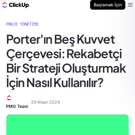
ClickUp Blog
Başlamak İçin
Ope
PROJE YÖNETIMI
Porter'ın Beş Kuvvet
Çerçevesi: Rekabetçi
Bir Strateji Oluşturmak
İçin Nasıl Kullanılır?
29 Nisan 2024
PMO Team