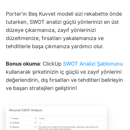
Porter'ın Beş Kuvvet modeli sizi rekabette önde
tutarken, SWOT analizi güçlü yönlerinizi en üst
düzeye çıkarmanıza, zayıf yönlerinizi
düzeltmenize, fırsatları yakalamanıza ve
tehditlerle başa çıkmanıza yardımcı olur.
Bonus okuma
: ClickUp
SWOT Analizi Şablonunu
kullanarak şirketinizin iç güçlü ve zayıf yönlerini
değerlendirin, dış fırsatları ve tehditleri belirleyin
ve başarı stratejileri geliştirin!