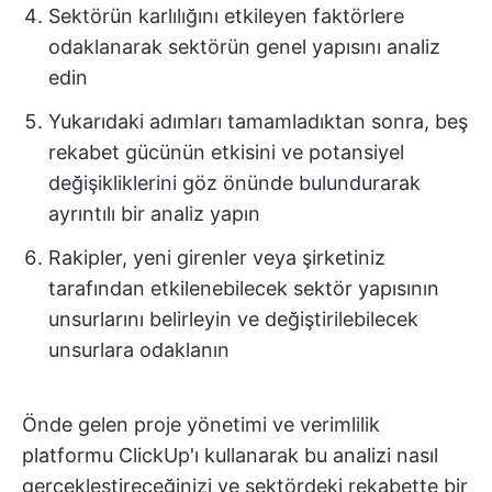
Sektörün karlılığını etkileyen faktörlere
odaklanarak sektörün genel yapısını analiz
edin
Yukarıdaki adımları tamamladıktan sonra, beş
rekabet gücünün etkisini ve potansiyel
değişikliklerini göz önünde bulundurarak
ayrıntılı bir analiz yapın
Rakipler, yeni girenler veya şirketiniz
tarafından etkilenebilecek sektör yapısının
unsurlarını belirleyin ve değiştirilebilecek
unsurlara odaklanın
Önde gelen proje yönetimi ve verimlilik
platformu ClickUp'ı kullanarak bu analizi nasıl
gerçekleştireceğinizi ve sektördeki rekabette bir