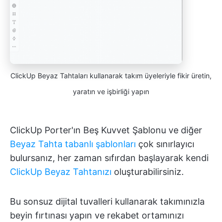
ClickUp Beyaz Tahtaları kullanarak takım üyeleriyle fikir üretin,
yaratın ve işbirliği yapın
ClickUp Porter'ın Beş Kuvvet Şablonu ve diğer
Beyaz Tahta tabanlı şablonları
çok sınırlayıcı
bulursanız, her zaman sıfırdan başlayarak kendi
ClickUp Beyaz Tahtanızı
oluşturabilirsiniz.
Bu sonsuz dijital tuvalleri kullanarak takımınızla
beyin fırtınası yapın ve rekabet ortamınızı