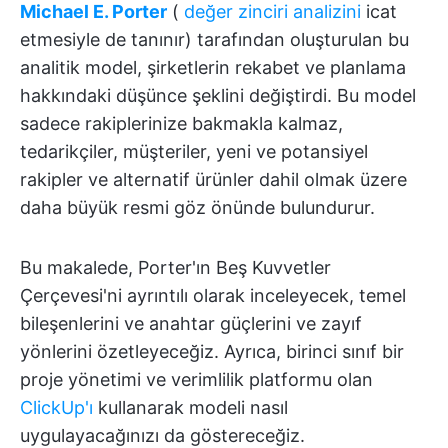
Michael E. Porter
(
değer zinciri analizini
icat
etmesiyle de tanınır) tarafından oluşturulan bu
analitik model, şirketlerin rekabet ve planlama
hakkındaki düşünce şeklini değiştirdi. Bu model
sadece rakiplerinize bakmakla kalmaz,
tedarikçiler, müşteriler, yeni ve potansiyel
rakipler ve alternatif ürünler dahil olmak üzere
daha büyük resmi göz önünde bulundurur.
Bu makalede, Porter'ın Beş Kuvvetler
Çerçevesi'ni ayrıntılı olarak inceleyecek, temel
bileşenlerini ve anahtar güçlerini ve zayıf
yönlerini özetleyeceğiz. Ayrıca, birinci sınıf bir
proje yönetimi ve verimlilik platformu olan
ClickUp'ı
kullanarak modeli nasıl
uygulayacağınızı da göstereceğiz.