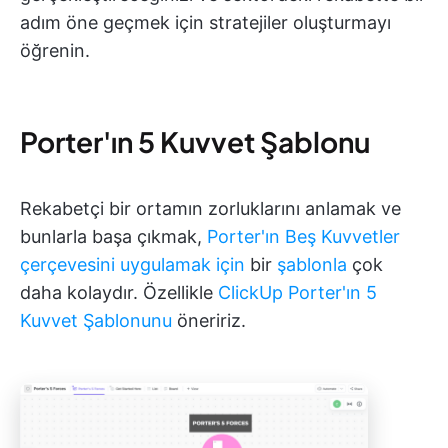
adım öne geçmek için stratejiler oluşturmayı
öğrenin.
Porter'ın 5 Kuvvet Şablonu
Rekabetçi bir ortamın zorluklarını anlamak ve
bunlarla başa çıkmak,
Porter'ın Beş Kuvvetler
çerçevesini uygulamak için
bir
şablonla
çok
daha kolaydır. Özellikle
ClickUp Porter'ın 5
Kuvvet Şablonunu
öneririz.