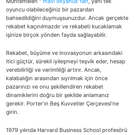
Muhtemelen "
mavi okyanus"tan
, yani tek
oyuncu olabileceğiniz bir pazardan
bahsedildiğini duymuşsunuzdur. Ancak gerçekte
rekabet kaçınılmazdır ve rekabeti kucaklamak
işinize birçok yönden fayda sağlayabilir.
Rekabet, büyüme ve inovasyonun arkasındaki
itici güçtür, sürekli iyileşmeyi teşvik eder, hesap
verebilirliği ve verimliliği artırır. Ancak,
kalabalığın arasından sıyrılmak için önce
pazarınızı ve onu şekillendiren rekabet
dinamiklerini doğru bir şekilde anlamanız
gerekir. Porter'ın Beş Kuvvetler Çerçevesi'ne
girin.
1979 yılında Harvard Business School profesörü