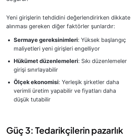
Yeni girişlerin tehdidini değerlendirirken dikkate
alınması gereken diğer faktörler şunlardır:
Sermaye gereksinimleri
: Yüksek başlangıç
maliyetleri yeni girişleri engelliyor
Hükümet düzenlemeleri
: Sıkı düzenlemeler
girişi sınırlayabilir
Ölçek ekonomisi
: Yerleşik şirketler daha
verimli üretim yapabilir ve fiyatları daha
düşük tutabilir
Güç 3: Tedarikçilerin pazarlık