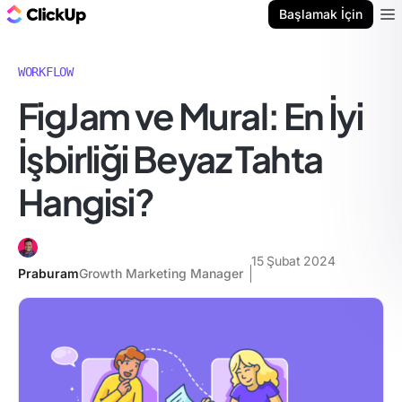
ClickUp Blog
Başlamak İçin
Ope
WORKFLOW
FigJam ve Mural: En İyi
İşbirliği Beyaz Tahta
Hangisi?
15 Şubat 2024
Praburam
Growth Marketing Manager