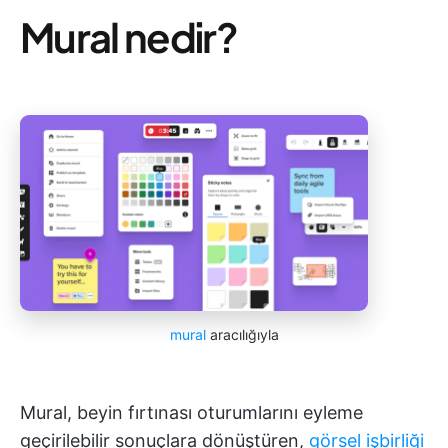
Mural nedir?
mural
aracılığıyla
Mural, beyin fırtınası oturumlarını eyleme
geçirilebilir sonuçlara dönüştüren,
görsel işbirliği