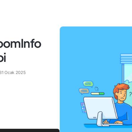
ZoomInfo
bi
31 Ocak 2025