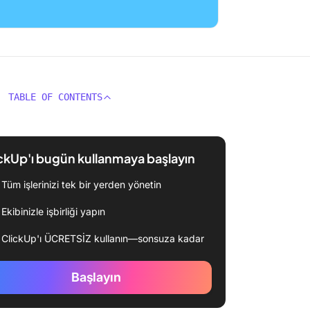
TABLE OF CONTENTS
ckUp'ı bugün kullanmaya başlayın
Tüm işlerinizi tek bir yerden yönetin
Ekibinizle işbirliği yapın
ClickUp'ı ÜCRETSİZ kullanın—sonsuza kadar
Başlayın