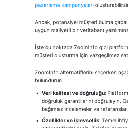
pazarlama kampanyaları
oluşturabilirsi
Ancak, potansiyel müşteri bulma çabala
uygun maliyetli bir veritabanı yazılımına
İşte bu noktada ZoomInfo gibi platform
müşteri oluşturma için vazgeçilmez sa
ZoomInfo alternatiflerini seçerken aşa
bulundurun:
Veri kalitesi ve doğruluğu:
Platform
doğruluk garantilerini doğrulayın. 
bağımsız incelemeler ve referanslar
Özellikler ve işlevsellik:
Temel ihti