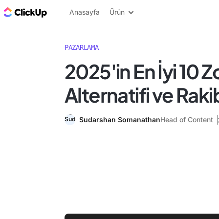
ClickUp Blog
Anasayfa
Ürün
PAZARLAMA
2025'in En İyi 10 
Alternatifi ve Raki
Sudarshan Somanathan
Head of Content