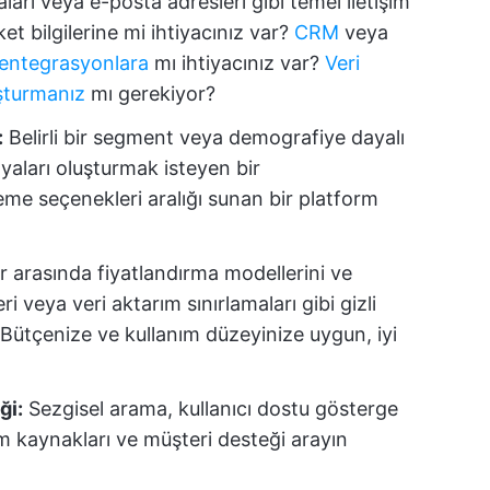
aları veya e-posta adresleri gibi temel iletişim
ket bilgilerine mi ihtiyacınız var?
CRM
veya
a entegrasyonlara
mı ihtiyacınız var?
Veri
uşturmanız
mı gerekiyor?
:
Belirli bir segment veya demografiye dayalı
yaları oluşturmak isteyen bir
eme seçenekleri aralığı sunan bir platform
er arasında fiyatlandırma modellerini ve
eri veya veri aktarım sınırlamaları gibi gizli
Bütçenize ve kullanım düzeyinize uygun, iyi
ği:
Sezgisel arama, kullanıcı dostu gösterge
dım kaynakları ve müşteri desteği arayın