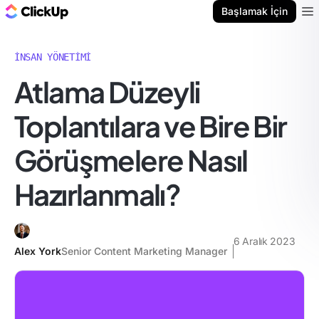
ClickUp Blog
Başlamak İçin
Ope
İNSAN YÖNETIMI
Atlama Düzeyli
Toplantılara ve Bire Bir
Görüşmelere Nasıl
Hazırlanmalı?
6 Aralık 2023
Alex York
Senior Content Marketing Manager