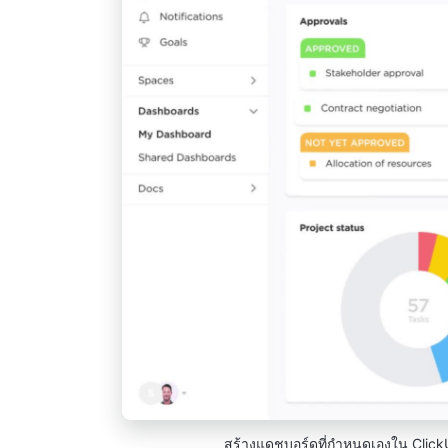
สร้างแดชบอร์ดที่กำหนดเองใน Click