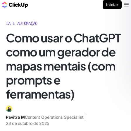
ClickUp Blogue
Iniciar
Ope
IA E AUTOMAÇÃO
Como usar o ChatGPT
como um gerador de
mapas mentais (com
prompts e
ferramentas)
Pavitra M
Content Operations Specialist
28 de outubro de 2025