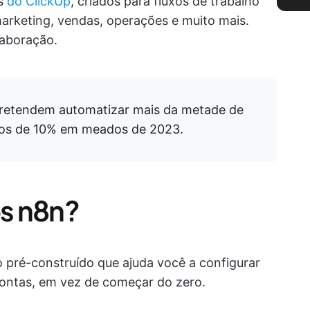
os
do ClickUp
, criados para fluxos de trabalho
rketing, vendas, operações e muito mais.
laboração.
retendem automatizar mais da metade de
enos de 10% em meados de 2023.
s n8n?
 pré-construído que ajuda você a configurar
ontas, em vez de começar do zero.