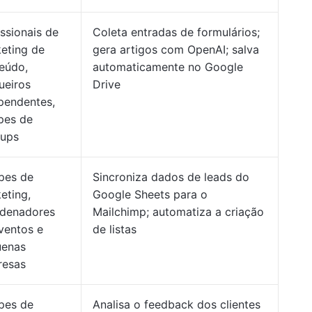
issionais de
Coleta entradas de formulários;
eting de
gera artigos com OpenAI; salva
eúdo,
automaticamente no Google
ueiros
Drive
pendentes,
pes de
tups
pes de
Sincroniza dados de leads do
eting,
Google Sheets para o
denadores
Mailchimp; automatiza a criação
ventos e
de listas
uenas
resas
pes de
Analisa o feedback dos clientes