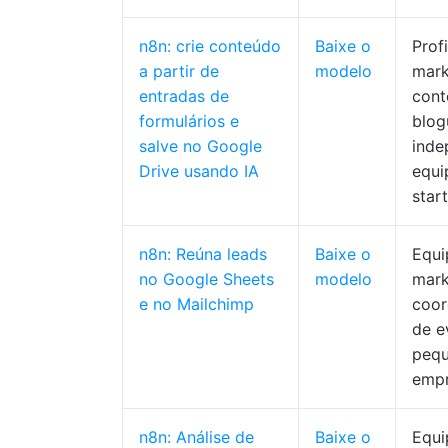
n8n: crie conteúdo
Baixe o
Prof
a partir de
modelo
mark
entradas de
cont
formulários e
blog
salve no Google
inde
Drive usando IA
equi
star
n8n: Reúna leads
Baixe o
Equi
no Google Sheets
modelo
mark
e no Mailchimp
coor
de e
peq
emp
n8n: Análise de
Baixe o
Equi