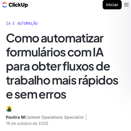
ClickUp Blogue
Iniciar
Ope
IA E AUTOMAÇÃO
Como automatizar
formulários com IA
para obter fluxos de
trabalho mais rápidos
e sem erros
Pavitra M
Content Operations Specialist
19 de outubro de 2025