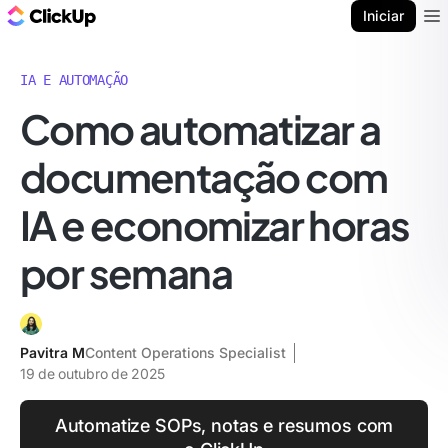
ClickUp Blogue
Iniciar
Ope
IA E AUTOMAÇÃO
Como automatizar a
documentação com
IA e economizar horas
por semana
Pavitra M
Content Operations Specialist
19 de outubro de 2025
Automatize SOPs, notas e resumos com